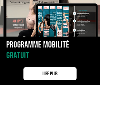
Programme Mobilité
Gratuit
Lire plus
Curieux.se de connaître le
parcours
et
l'
évolution
de mes élèves ?