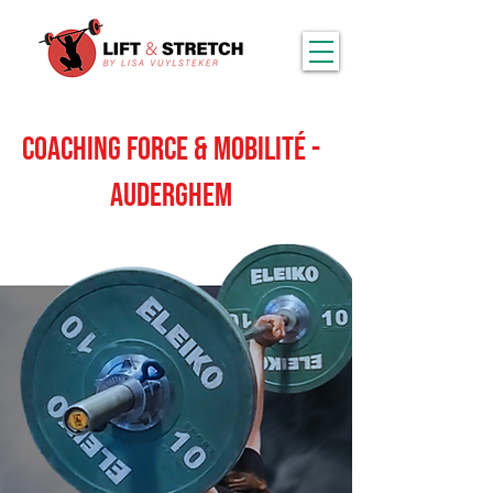
CoachING Force & Mobilité -
Auderghem