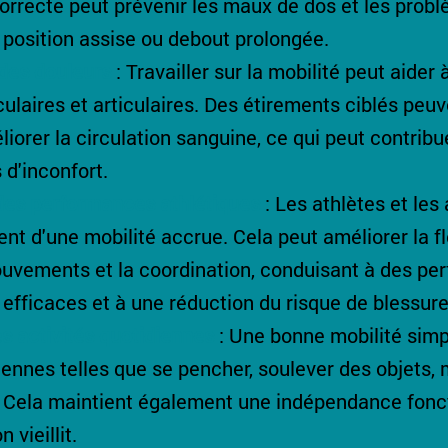
rrecte peut prévenir les maux de dos et les problè
position assise ou debout prolongée.
es douleurs 
:
Travailler sur la mobilité peut aider 
laires et articulaires. Des étirements ciblés peuve
liorer la circulation sanguine, ce qui peut contribu
 d'inconfort.
des performances athlétiques
: Les athlètes et les
nt d'une mobilité accrue. Cela peut améliorer la flex
uvements et la coordination, conduisant à des pe
 efficaces et à une réduction du risque de blessure
es activités quotidiennes
: Une bonne mobilité simpl
ennes telles que se pencher, soulever des objets, 
c. Cela maintient également une indépendance fonct
 vieillit.