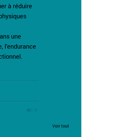
er à réduire 
 physiques 
dans une 
, l'endurance 
ctionnel.
Voir tout