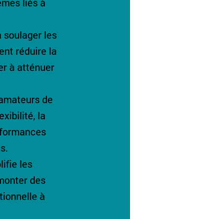
mes liés à 
à soulager les 
nt réduire la 
er à atténuer 
 amateurs de 
ibilité, la 
rformances 
s.
ifie les 
monter des 
ionnelle à 