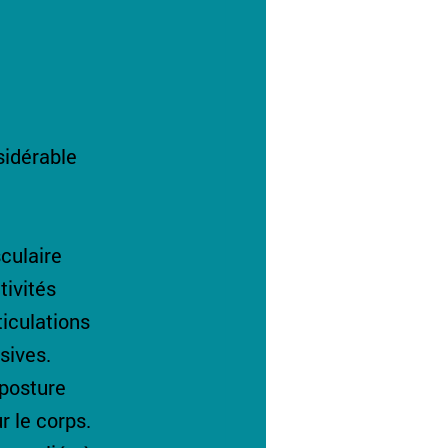
idérable 
culaire 
tivités 
iculations 
sives.
posture 
 le corps. 