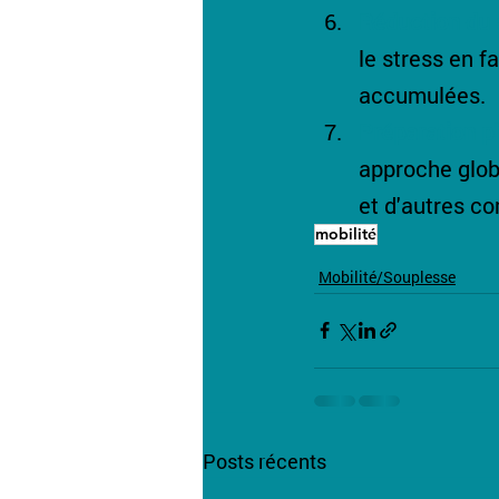
Réduction du 
le stress en f
accumulées.
Préparation p
approche globa
et d'autres co
mobilité
Mobilité/Souplesse
Posts récents