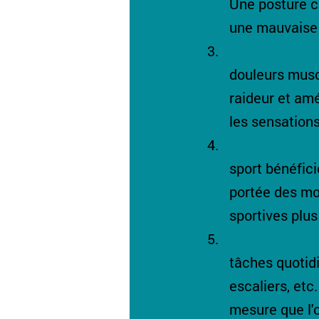
Une posture co
une mauvaise 
Soulagement d
douleurs muscu
raideur et amé
les sensations
Amélioration 
sport bénéficie
portée des mo
sportives plus
Facilitation d
tâches quotidi
escaliers, et
mesure que l'on