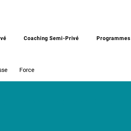
ivé
Coaching Semi-Privé
Programmes
sse
Force
i travailler sa MOBI