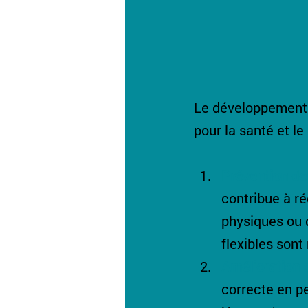
Le développement 
pour la santé et le
Prévention de
contribue à réd
physiques ou 
flexibles sont
Amélioration 
correcte en pe