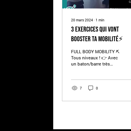
20 mars 2024
∙
1
min
3 Exercices qui vont
booster ta MOBILITÉ⚡
FULL BODY MOBILITY ⛏️
Tous niveaux ! 👉 Avec
un baton/barre très
légère si tu es débutant
👉 Faire les 3 ensemble
comme une séance...
7
0