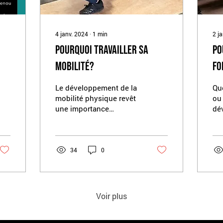
4 janv. 2024
∙
1
min
2 j
Pourquoi travailler sa
Po
MOBILITÉ?
FO
Le développement de la
Que
mobilité physique revêt
ou 
une importance
dé
considérable pour la
for
santé et le bien-être
ava
général. Prévention
po
des...
men
34
0
Voir plus