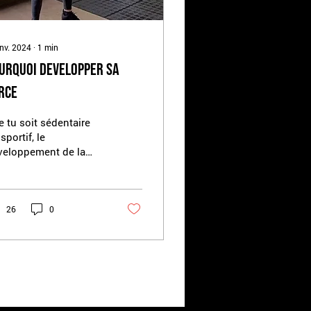
anv. 2024
∙
1
min
urquoi developper sa
RCE
 tu soit sédentaire
sportif, le
veloppement de la
ce offre des
ntages significatifs
ur ta santé physique,
tale et tes...
26
0